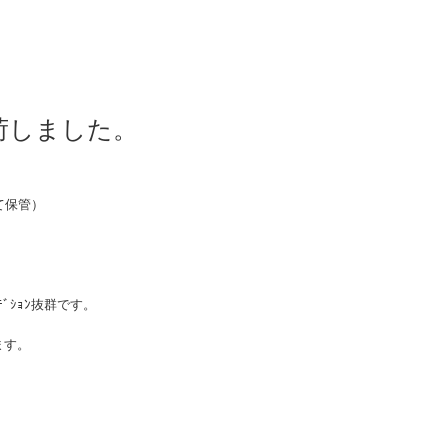
 入荷しました。
にて保管）
。
ﾃﾞｼｮﾝ抜群です。
ます。