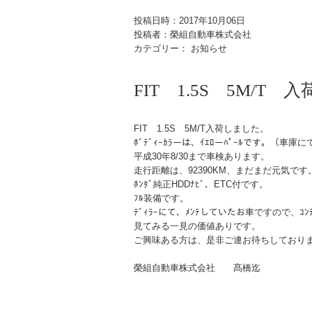
投稿日時：2017年10月06日
投稿者：榮組自動車株式会社
カテゴリー： お知らせ
FIT 1.5S 5M/T
FIT 1.5S 5M/T入荷しました。
ﾎﾞﾃﾞｨｰｶﾗーは、ｲｴﾛーﾊﾟｰﾙです。（車庫
平成30年8/30まで車検あります。
走行距離は、92390KM、まだまだ元気です
ﾎﾝﾀﾞ純正HDDﾅﾋﾞ、ETC付です。
ﾌﾙ装備です。
ﾃﾞｨﾗｰにて、ﾒﾝﾃしていたお車ですので、ｺﾝ
見てみる一見の価値ありです。
ご興味ある方は、是非ご連お待ちしており
榮組自動車株式会社 髙橋迄