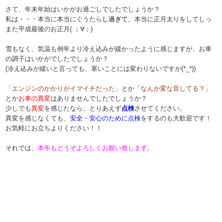
さて、年末年始はいかがお過ごしでしたでしょうか？
私は・・・本当に本当に
ぐうたら
し過ぎて、
本当に正月太りをしてしっ
また平成最後のお正月( ；∀；)
雪もなく、気温も例年より冷え込みが緩かったように感じますが、お車
の調子はいかがでしたでしょうか？
(冷え込みが緩いと言っても、寒いことには変わりないですが(*_*))
「エンジンのかかりがイマイチだった」
とか
「なんか変な音してる？」
とか
お車の異変
はありませんでしたでしょうか？
少しでも
異変
を感じたなら、とりあえず
点検
させてください。
異変を感じなくても、
安全・安心のために点検
をするのも大歓迎です！
お気軽にお立ちよりください！！
それでは、
本年もどうぞよろしくお願い致します。